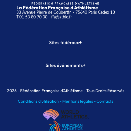
La Fédération Française d'Athlétisme
33 Avenue Pierre de Coubertin - 75640 Paris Cedex 13
T.01 53 80 70 00
- ffa@athle.fr
+
Sites fédéraux
SI-FFA
CALORG
+
Sites événements
Plateforme Formation
Meeting de Paris
Meeting de Paris indoor
MAIF Ekiden de Paris
2026
- Fédération Française d'Athlétisme - Tous Droits Réservés
Conditions d'utilisation -
Mentions légales -
Contacts