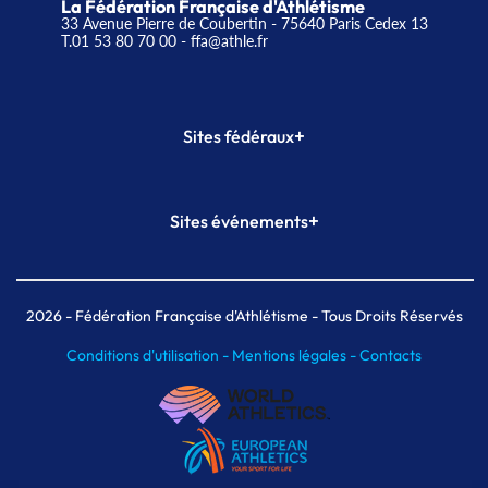
La Fédération Française d'Athlétisme
33 Avenue Pierre de Coubertin - 75640 Paris Cedex 13
T.01 53 80 70 00
- ffa@athle.fr
+
Sites fédéraux
SI-FFA
CALORG
+
Sites événements
Plateforme Formation
Meeting de Paris
Meeting de Paris indoor
MAIF Ekiden de Paris
2026
- Fédération Française d'Athlétisme - Tous Droits Réservés
Conditions d'utilisation -
Mentions légales -
Contacts