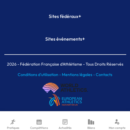
+
Sites fédéraux
SI-FFA
CALORG
+
Sites événements
Plateforme Formation
Meeting de Paris
Meeting de Paris indoor
MAIF Ekiden de Paris
2026
- Fédération Française d'Athlétisme - Tous Droits Réservés
Conditions d'utilisation -
Mentions légales -
Contacts
Pratiques
Compétitions
Actualités
Bilans
Mon compte