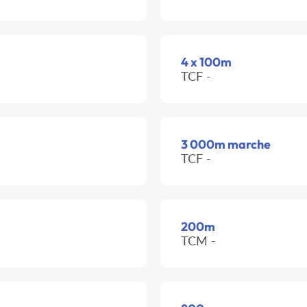
4 x 100m
TCF -
3 000m marche
TCF -
200m
TCM -