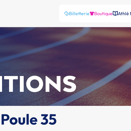
Billetterie
Boutique
Athlé
ITIONS
 Poule 35