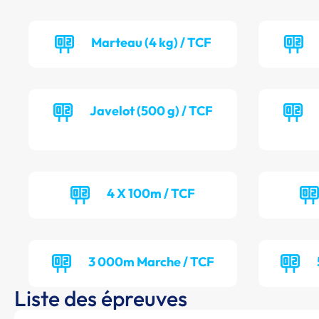
Marteau (4 kg) / TCF
Javelot (500 g) / TCF
4 X 100m / TCF
3 000m Marche / TCF
Liste des épreuves