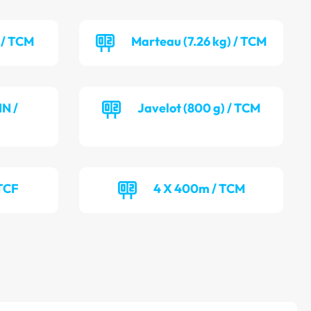
 / TCM
Marteau (7.26 kg) / TCM
NN /
Javelot (800 g) / TCM
TCF
4 X 400m / TCM