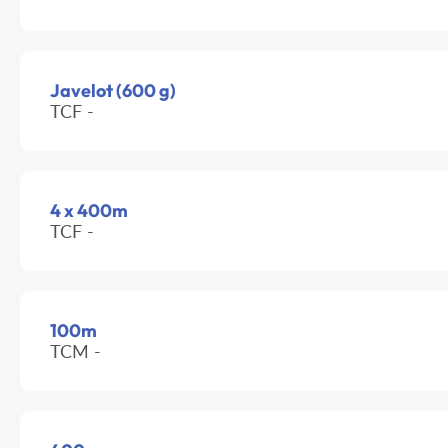
Javelot (600 g)
TCF -
4 x 400m
TCF -
100m
TCM -