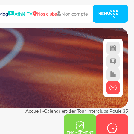
 Mag
Athlé TV
Nos clubs
Mon compte
MENU
Accueil
>
Calendrier
>
1er Tour Interclubs Poule 35
ENGAGEMENT