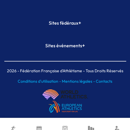
+
Sites fédéraux
SI-FFA
CALORG
+
Sites événements
Plateforme Formation
Meeting de Paris
Meeting de Paris indoor
MAIF Ekiden de Paris
2026
- Fédération Française d'Athlétisme - Tous Droits Réservés
Conditions d'utilisation -
Mentions légales -
Contacts