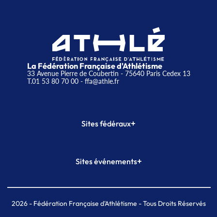
La Fédération Française d'Athlétisme
33 Avenue Pierre de Coubertin - 75640 Paris Cedex 13
T.01 53 80 70 00
- ffa@athle.fr
+
Sites fédéraux
SI-FFA
CALORG
+
Sites événements
Plateforme Formation
Meeting de Paris
Meeting de Paris indoor
MAIF Ekiden de Paris
2026
- Fédération Française d'Athlétisme - Tous Droits Réservés