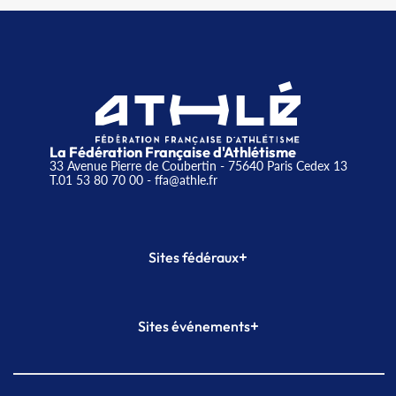
La Fédération Française d'Athlétisme
33 Avenue Pierre de Coubertin - 75640 Paris Cedex 13
T.01 53 80 70 00
- ffa@athle.fr
+
Sites fédéraux
SI-FFA
CALORG
+
Sites événements
Plateforme Formation
Meeting de Paris
Meeting de Paris indoor