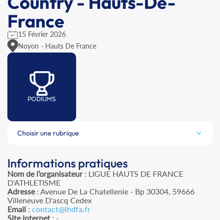
Country - Hauts-De-
France
15 Février 2026
Noyon - Hauts De France
PODIUMS
Choisir une rubrique
Informations pratiques
Nom de l’organisateur
: LIGUE HAUTS DE FRANCE
D'ATHLETISME
Adresse
: Avenue De La Chatellenie - Bp 30304, 59666
Villeneuve D'ascq Cedex
Email
:
contact@lhdfa.fr
Site internet
: -