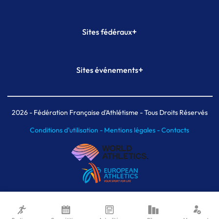
+
Sites fédéraux
SI-FFA
CALORG
+
Sites événements
Plateforme Formation
Meeting de Paris
Meeting de Paris indoor
MAIF Ekiden de Paris
2026
- Fédération Française d'Athlétisme - Tous Droits Réservés
Conditions d'utilisation -
Mentions légales -
Contacts