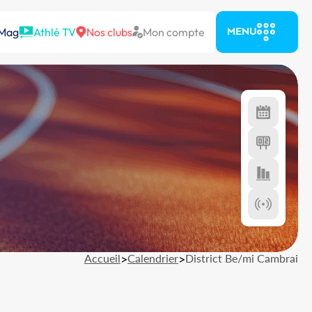
 Mag
Athlé TV
Nos clubs
Mon compte
MENU
Accueil
>
Calendrier
>
District Be/mi Cambrai