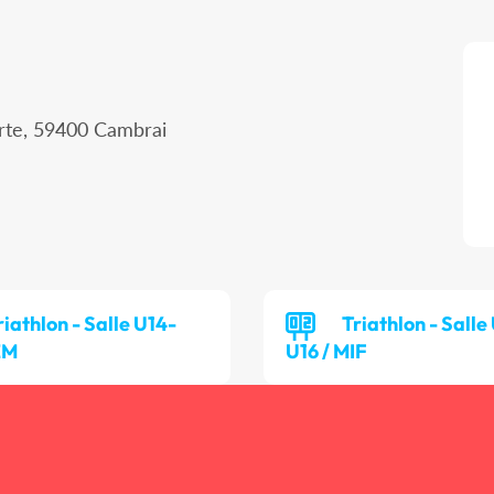
erte, 59400 Cambrai
riathlon - Salle U14-
Triathlon - Salle
EM
U16 / MIF