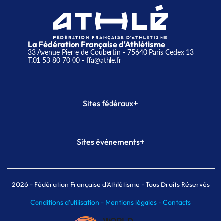
La Fédération Française d'Athlétisme
33 Avenue Pierre de Coubertin - 75640 Paris Cedex 13
T.01 53 80 70 00
- ffa@athle.fr
+
Sites fédéraux
SI-FFA
CALORG
+
Sites événements
Plateforme Formation
Meeting de Paris
Meeting de Paris indoor
MAIF Ekiden de Paris
2026
- Fédération Française d'Athlétisme - Tous Droits Réservés
Conditions d'utilisation -
Mentions légales -
Contacts