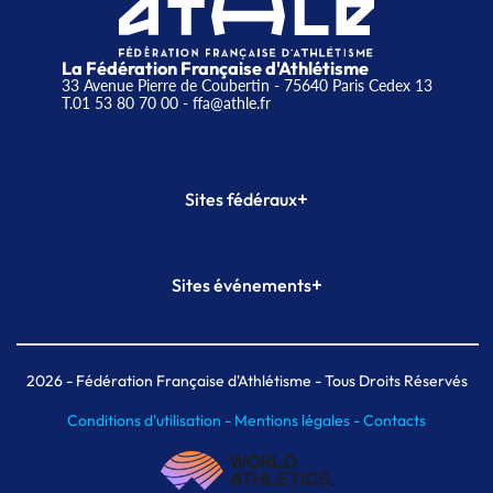
La Fédération Française d'Athlétisme
33 Avenue Pierre de Coubertin - 75640 Paris Cedex 13
T.01 53 80 70 00
- ffa@athle.fr
+
Sites fédéraux
SI-FFA
CALORG
+
Sites événements
Plateforme Formation
Meeting de Paris
Meeting de Paris indoor
MAIF Ekiden de Paris
2026
- Fédération Française d'Athlétisme - Tous Droits Réservés
Conditions d'utilisation -
Mentions légales -
Contacts