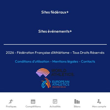
+
Sites fédéraux
SI-FFA
CALORG
+
Sites événements
Plateforme Formation
Meeting de Paris
Meeting de Paris indoor
MAIF Ekiden de Paris
2026
- Fédération Française d'Athlétisme - Tous Droits Réservés
Conditions d'utilisation -
Mentions légales -
Contacts
Pratiques
Compétitions
Actualités
Bilans
Mon compte