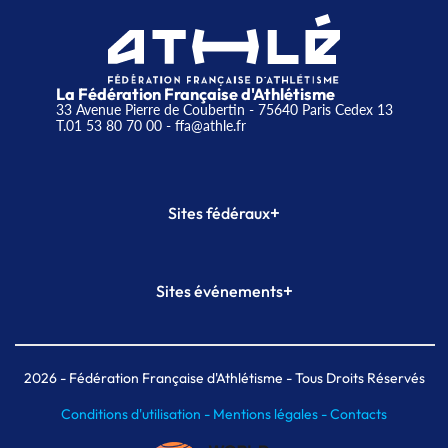
La Fédération Française d'Athlétisme
33 Avenue Pierre de Coubertin - 75640 Paris Cedex 13
T.01 53 80 70 00
- ffa@athle.fr
+
Sites fédéraux
SI-FFA
CALORG
+
Sites événements
Plateforme Formation
Meeting de Paris
Meeting de Paris indoor
MAIF Ekiden de Paris
2026
- Fédération Française d'Athlétisme - Tous Droits Réservés
Conditions d'utilisation -
Mentions légales -
Contacts