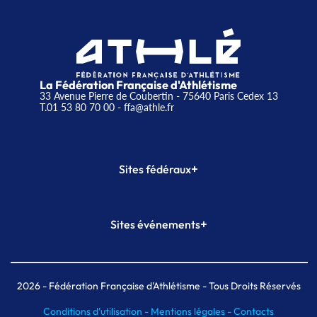
La Fédération Française d'Athlétisme
33 Avenue Pierre de Coubertin - 75640 Paris Cedex 13
T.01 53 80 70 00
- ffa@athle.fr
+
Sites fédéraux
SI-FFA
CALORG
+
Sites événements
Plateforme Formation
Meeting de Paris
Meeting de Paris indoor
MAIF Ekiden de Paris
2026
- Fédération Française d'Athlétisme - Tous Droits Réservés
Conditions d'utilisation -
Mentions légales -
Contacts