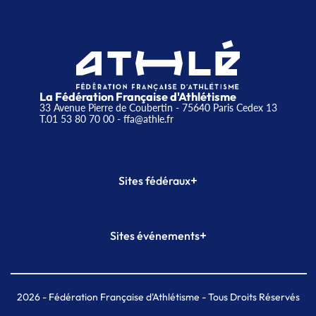
La Fédération Française d'Athlétisme
33 Avenue Pierre de Coubertin - 75640 Paris Cedex 13
T.01 53 80 70 00
- ffa@athle.fr
+
Sites fédéraux
SI-FFA
CALORG
+
Sites événements
Plateforme Formation
Meeting de Paris
Meeting de Paris indoor
MAIF Ekiden de Paris
2026
- Fédération Française d'Athlétisme - Tous Droits Réservés