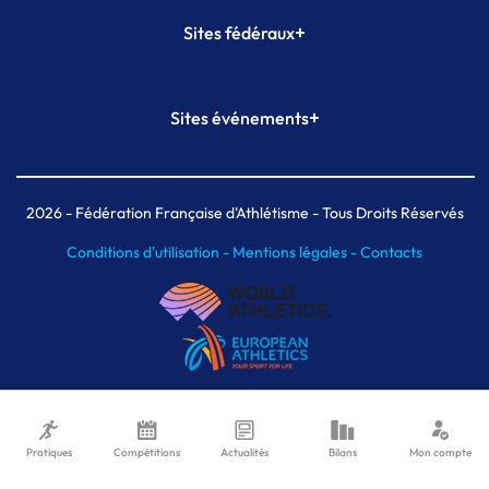
+
Sites fédéraux
SI-FFA
CALORG
+
Sites événements
Plateforme Formation
Meeting de Paris
Meeting de Paris indoor
MAIF Ekiden de Paris
2026
- Fédération Française d'Athlétisme - Tous Droits Réservés
Conditions d'utilisation -
Mentions légales -
Contacts
Pratiques
Compétitions
Actualités
Bilans
Mon compte