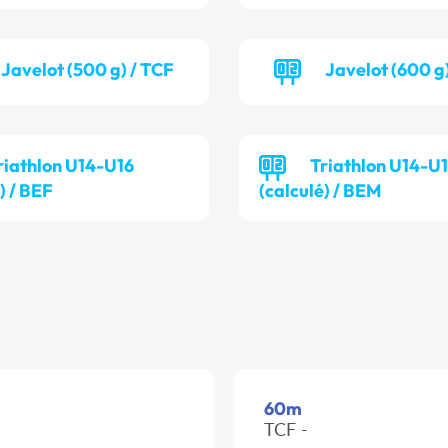
Javelot (500 g) / TCF
Javelot (600 g
riathlon U14-U16
Triathlon U14-U
) / BEF
(calculé) / BEM
60m
TCF -