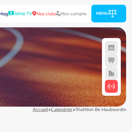
 Mag
Athlé TV
Nos clubs
Mon compte
MENU
Accueil
>
Calendrier
>
Triathlon Be Haubourdin