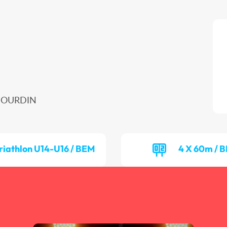
UBOURDIN
riathlon U14-U16 / BEM
4 X 60m / 