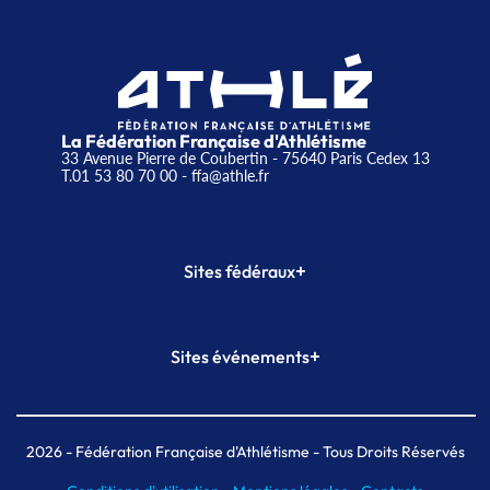
La Fédération Française d'Athlétisme
33 Avenue Pierre de Coubertin - 75640 Paris Cedex 13
T.01 53 80 70 00
- ffa@athle.fr
+
Sites fédéraux
SI-FFA
CALORG
+
Sites événements
Plateforme Formation
Meeting de Paris
Meeting de Paris indoor
MAIF Ekiden de Paris
2026
- Fédération Française d'Athlétisme - Tous Droits Réservés