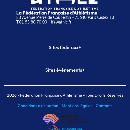
La Fédération Française d'Athlétisme
33 Avenue Pierre de Coubertin - 75640 Paris Cedex 13
T.01 53 80 70 00
- ffa@athle.fr
+
Sites fédéraux
SI-FFA
CALORG
+
Sites événements
Plateforme Formation
Meeting de Paris
Meeting de Paris indoor
MAIF Ekiden de Paris
2026
- Fédération Française d'Athlétisme - Tous Droits Réservés
Conditions d'utilisation -
Mentions légales -
Contacts