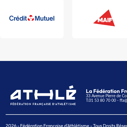
La Fédération Fr
33 Avenue Pierre de Co
T.01 53 80 70 00
- ffa@
2026
- Fédération Française d'Athlétisme - Tous Droits Rése