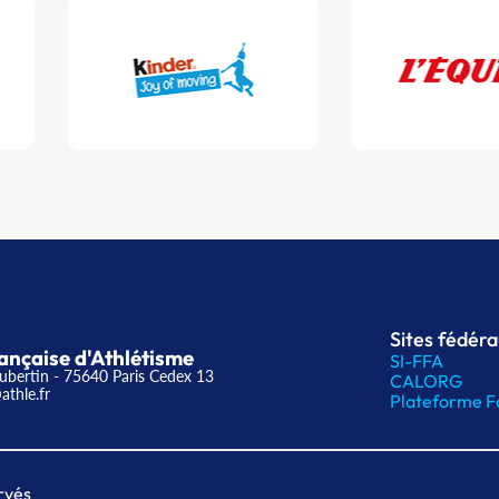
Sites fédér
ançaise d'Athlétisme
SI-FFA
ubertin - 75640 Paris Cedex 13
CALORG
athle.fr
Plateforme F
rvés