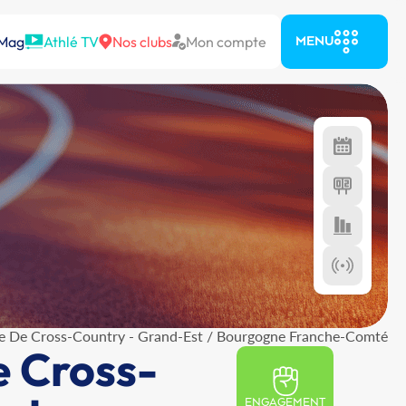
 Mag
Athlé TV
Nos clubs
Mon compte
MENU
e De Cross-Country - Grand-Est / Bourgogne Franche-Comté
e Cross-
ENGAGEMENT