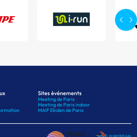
aux
Sites événements
Meeting de Paris
Meeting de Paris indoor
ormation
MAIF Ekiden de Paris