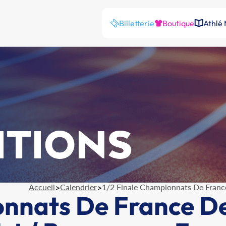
Billetterie
Boutique
Athlé
ITIONS
Accueil
>
Calendrier
>
1/2 Finale Championnats De Franc
onnats De France D