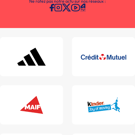
Ne ratez pas notre actu sur nos réseaux :