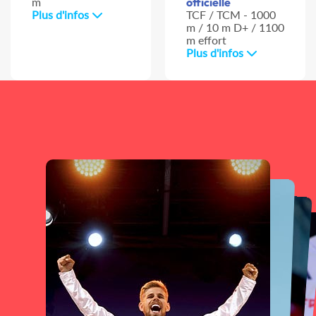
m
officielle
Plus d'infos
TCF / TCM - 1000
m / 10 m D+ / 1100
m effort
Plus d'infos