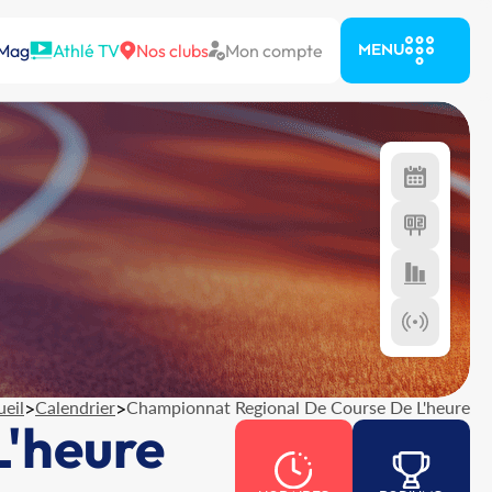
 Mag
Athlé TV
Nos clubs
Mon compte
MENU
eil
>
Calendrier
>
Championnat Regional De Course De L'heure
'heure