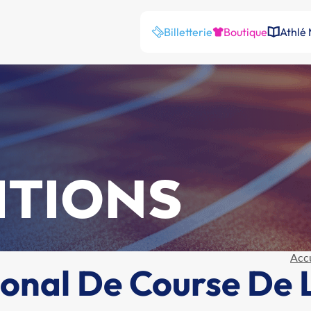
Billetterie
Boutique
Athlé
ITIONS
Accu
nal De Course De L