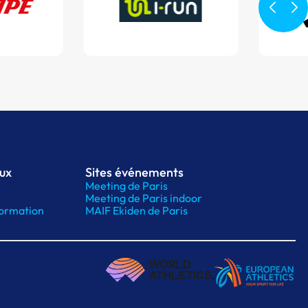
aux
Sites événements
Meeting de Paris
Meeting de Paris indoor
ormation
MAIF Ekiden de Paris