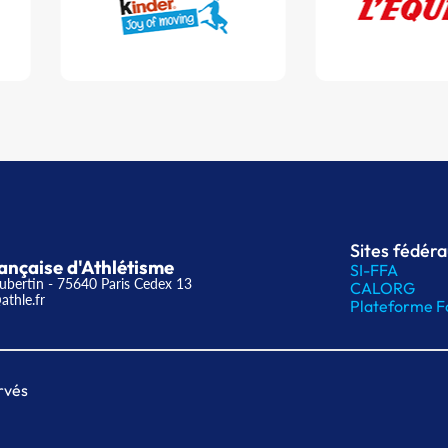
Sites fédér
ançaise d'Athlétisme
SI-FFA
ubertin - 75640 Paris Cedex 13
CALORG
athle.fr
Plateforme F
rvés