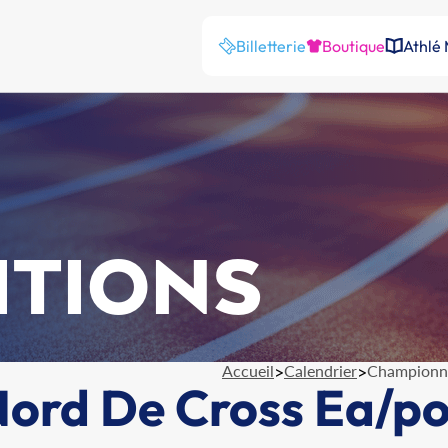
Billetterie
Boutique
Athlé
ITIONS
Accueil
>
Calendrier
>
Championna
ord De Cross Ea/po