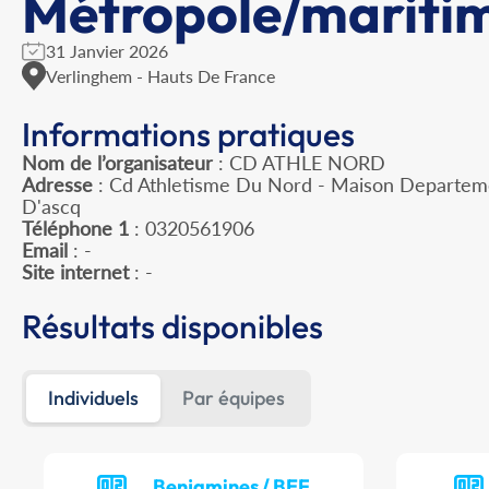
Métropole/mariti
31 Janvier 2026
Verlinghem - Hauts De France
Informations pratiques
Nom de l’organisateur
: CD ATHLE NORD
Adresse
: Cd Athletisme Du Nord - Maison Departeme
D'ascq
Téléphone 1
: 0320561906
Email
: -
Site internet
: -
Résultats disponibles
Individuels
Par équipes
Benjamines / BEF