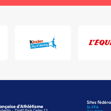
Sites fédér
ançaise d'Athlétisme
SI-FFA
ubertin - 75640 Paris Cedex 13