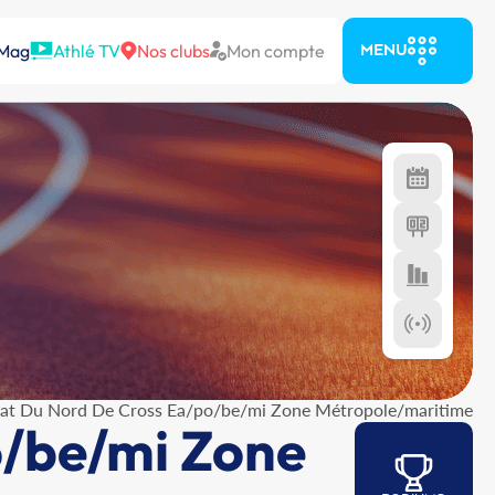
 Mag
Athlé TV
Nos clubs
Mon compte
MENU
t Du Nord De Cross Ea/po/be/mi Zone Métropole/maritime
/be/mi Zone