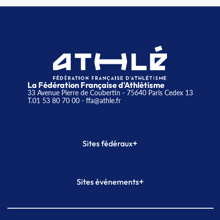
La Fédération Française d'Athlétisme
33 Avenue Pierre de Coubertin - 75640 Paris Cedex 13
T.01 53 80 70 00
- ffa@athle.fr
+
Sites fédéraux
SI-FFA
CALORG
+
Sites événements
Plateforme Formation
Meeting de Paris
Meeting de Paris indoor