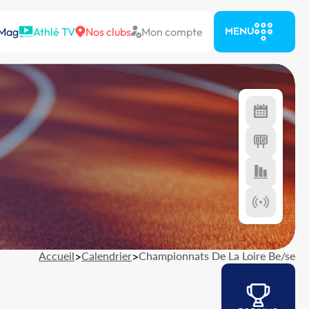
 Mag
Athlé TV
Nos clubs
Mon compte
MENU
Accueil
>
Calendrier
>
Championnats De La Loire Be/se