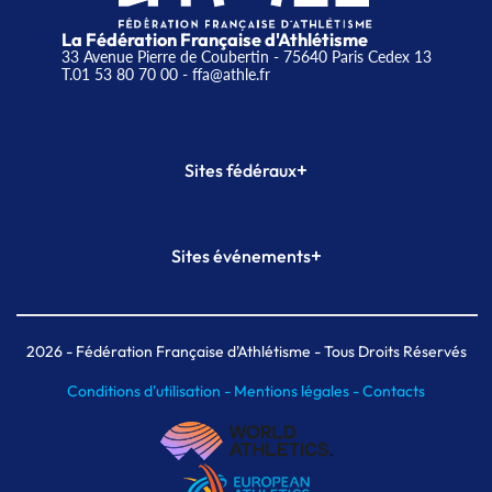
La Fédération Française d'Athlétisme
33 Avenue Pierre de Coubertin - 75640 Paris Cedex 13
T.01 53 80 70 00
- ffa@athle.fr
+
Sites fédéraux
SI-FFA
CALORG
+
Sites événements
Plateforme Formation
Meeting de Paris
Meeting de Paris indoor
MAIF Ekiden de Paris
2026
- Fédération Française d'Athlétisme - Tous Droits Réservés
Conditions d'utilisation -
Mentions légales -
Contacts