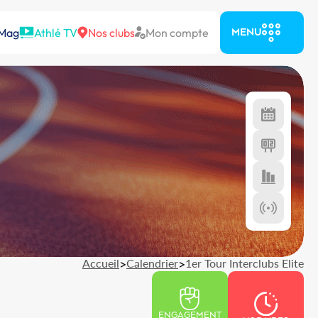
 Mag
Athlé TV
Nos clubs
Mon compte
MENU
Accueil
>
Calendrier
>
1er Tour Interclubs Elite
ENGAGEMENT