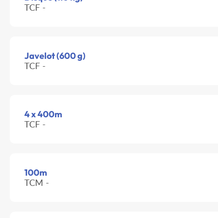
TCF -
Javelot (600 g)
TCF -
4 x 400m
TCF -
100m
TCM -