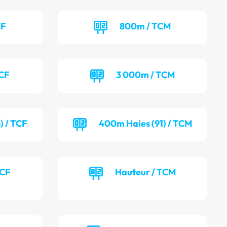
CF
800m / TCM
TCF
3 000m / TCM
) / TCF
400m Haies (91) / TCM
TCF
Hauteur / TCM