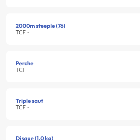
2000m steeple (76)
TCF -
Perche
TCF -
Triple saut
TCF -
Disque (1.0 kg)