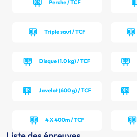
Perche / TCF
Triple saut / TCF
Disque (1.0 kg) / TCF
Javelot (600 g) / TCF
4 X 400m / TCF
Liste des épreuves