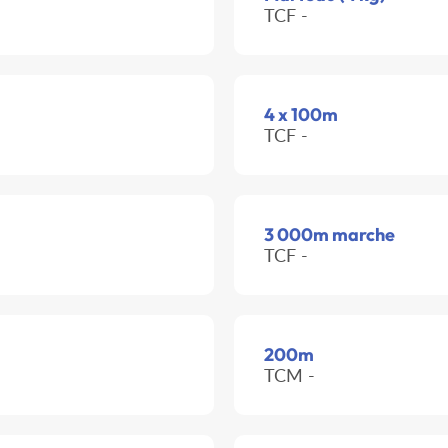
TCF -
4 x 100m
TCF -
3 000m marche
TCF -
200m
TCM -