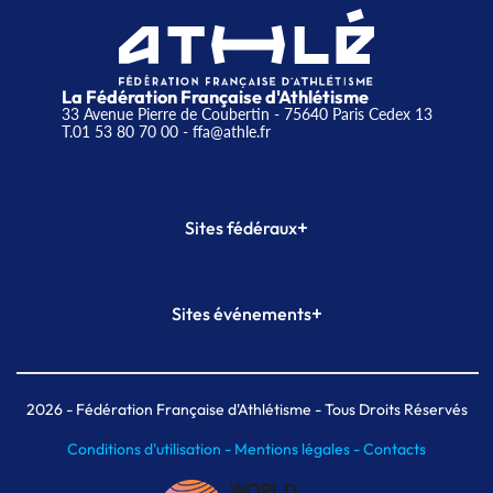
La Fédération Française d'Athlétisme
33 Avenue Pierre de Coubertin - 75640 Paris Cedex 13
T.01 53 80 70 00
- ffa@athle.fr
+
Sites fédéraux
SI-FFA
CALORG
+
Sites événements
Plateforme Formation
Meeting de Paris
Meeting de Paris indoor
MAIF Ekiden de Paris
2026
- Fédération Française d'Athlétisme - Tous Droits Réservés
Conditions d'utilisation -
Mentions légales -
Contacts