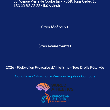
33 Avenue Pierre de Coubertin - 75640 Paris Cedex 13
T.01 53 80 70 00
- ffa@athle.fr
+
Sites fédéraux
SI-FFA
CALORG
+
Sites événements
Plateforme Formation
Meeting de Paris
Meeting de Paris indoor
MAIF Ekiden de Paris
2026
- Fédération Française d'Athlétisme - Tous Droits Réservés
Conditions d'utilisation -
Mentions légales -
Contacts