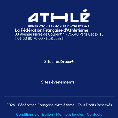
La Fédération Française d'Athlétisme
33 Avenue Pierre de Coubertin - 75640 Paris Cedex 13
T.01 53 80 70 00
- ffa@athle.fr
+
Sites fédéraux
SI-FFA
CALORG
+
Sites événements
Plateforme Formation
Meeting de Paris
Meeting de Paris indoor
MAIF Ekiden de Paris
2026
- Fédération Française d'Athlétisme - Tous Droits Réservés
Conditions d'utilisation -
Mentions légales -
Contacts