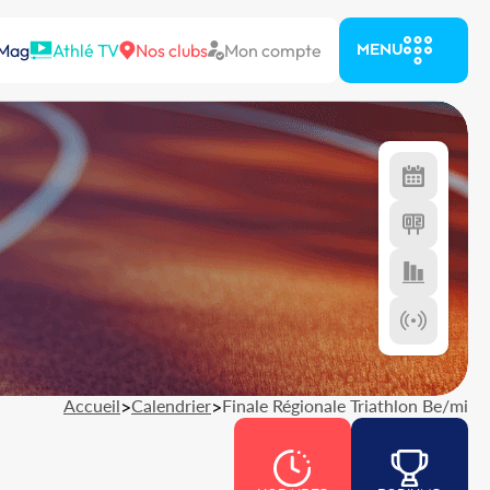
 Mag
Athlé TV
Nos clubs
Mon compte
MENU
Accueil
>
Calendrier
>
Finale Régionale Triathlon Be/mi