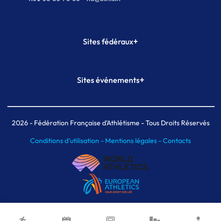
+
Sites fédéraux
SI-FFA
CALORG
+
Sites événements
Plateforme Formation
Meeting de Paris
Meeting de Paris indoor
MAIF Ekiden de Paris
2026
- Fédération Française d'Athlétisme - Tous Droits Réservés
Conditions d'utilisation -
Mentions légales -
Contacts