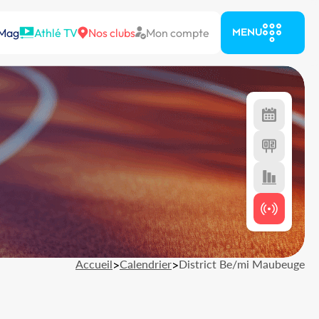
 Mag
Athlé TV
Nos clubs
Mon compte
MENU
Accueil
>
Calendrier
>
District Be/mi Maubeuge