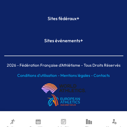
+
Sites fédéraux
SI-FFA
CALORG
+
Sites événements
Plateforme Formation
Meeting de Paris
Meeting de Paris indoor
MAIF Ekiden de Paris
2026
- Fédération Française d'Athlétisme - Tous Droits Réservés
Conditions d'utilisation -
Mentions légales -
Contacts