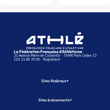
La Fédération Française d'Athlétisme
33 Avenue Pierre de Coubertin - 75640 Paris Cedex 13
T.01 53 80 70 00
- ffa@athle.fr
+
Sites fédéraux
SI-FFA
CALORG
+
Sites événements
Plateforme Formation
Meeting de Paris