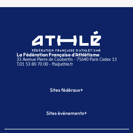
La Fédération Française d'Athlétisme
33 Avenue Pierre de Coubertin - 75640 Paris Cedex 13
T.01 53 80 70 00
- ffa@athle.fr
+
Sites fédéraux
SI-FFA
CALORG
+
Sites événements
Plateforme Formation
Meeting de Paris
Meeting de Paris indoor