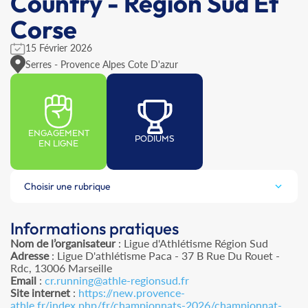
Country - Région Sud Et
Corse
15 Février 2026
Serres - Provence Alpes Cote D'azur
ENGAGEMENT
PODIUMS
EN LIGNE
Choisir une rubrique
Informations pratiques
Nom de l’organisateur
: Ligue d'Athlétisme Région Sud
Adresse
: Ligue D'athlétisme Paca - 37 B Rue Du Rouet -
Rdc, 13006 Marseille
Email
:
cr.running@athle-regionsud.fr
Site internet
:
https://new.provence-
athle.fr/index.php/fr/championnats-2026/championnat-