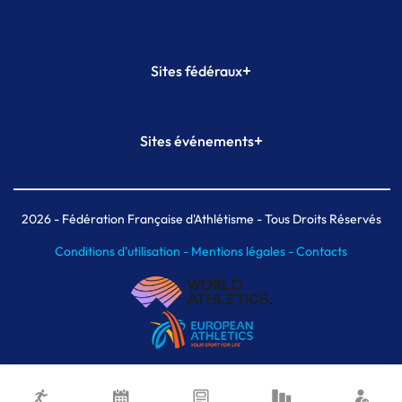
+
Sites fédéraux
SI-FFA
CALORG
+
Sites événements
Plateforme Formation
Meeting de Paris
Meeting de Paris indoor
MAIF Ekiden de Paris
2026
- Fédération Française d'Athlétisme - Tous Droits Réservés
Conditions d'utilisation -
Mentions légales -
Contacts