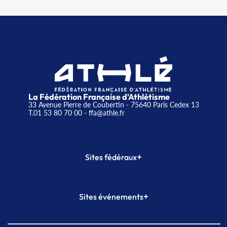
La Fédération Française d'Athlétisme
33 Avenue Pierre de Coubertin - 75640 Paris Cedex 13
T.01 53 80 70 00
- ffa@athle.fr
+
Sites fédéraux
SI-FFA
CALORG
+
Sites événements
Plateforme Formation
Meeting de Paris
Meeting de Paris indoor