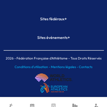
+
Sites fédéraux
SI-FFA
CALORG
+
Sites événements
Plateforme Formation
Meeting de Paris
Meeting de Paris indoor
MAIF Ekiden de Paris
2026
- Fédération Française d'Athlétisme - Tous Droits Réservés
Conditions d'utilisation -
Mentions légales -
Contacts