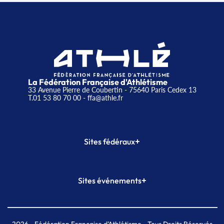
La Fédération Française d'Athlétisme
33 Avenue Pierre de Coubertin - 75640 Paris Cedex 13
T.01 53 80 70 00
- ffa@athle.fr
+
Sites fédéraux
SI-FFA
CALORG
+
Sites événements
Plateforme Formation
Meeting de Paris
Meeting de Paris indoor
MAIF Ekiden de Paris