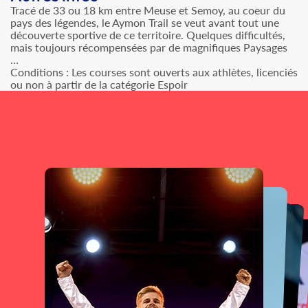
Tracé de 33 ou 18 km entre Meuse et Semoy, au coeur du
pays des légendes, le Aymon Trail se veut avant tout une
découverte sportive de ce territoire. Quelques difficultés,
mais toujours récompensées par de magnifiques Paysages
…
Conditions : Les courses sont ouverts aux athlètes, licenciés
ou non à partir de la catégorie Espoir