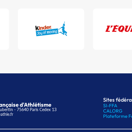
Sites fédér
ançaise d'Athlétisme
SI-FFA
ubertin - 75640 Paris Cedex 13
CALORG
athle.fr
Plateforme F