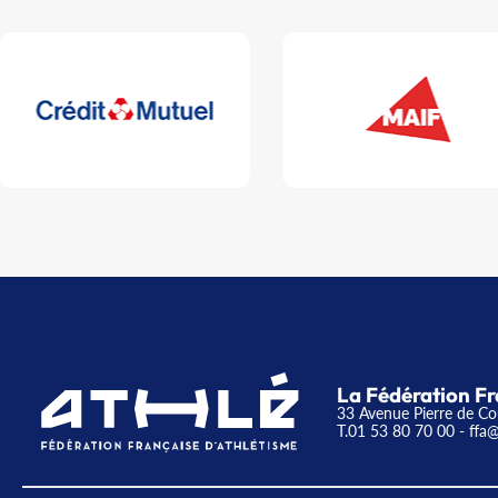
La Fédération Fr
33 Avenue Pierre de Co
T.01 53 80 70 00
- ffa@