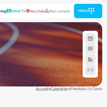
 Mag
Athlé TV
Nos clubs
Mon compte
MENU
Accueil
>
Calendrier
>
Fleurbaix J'y Cours