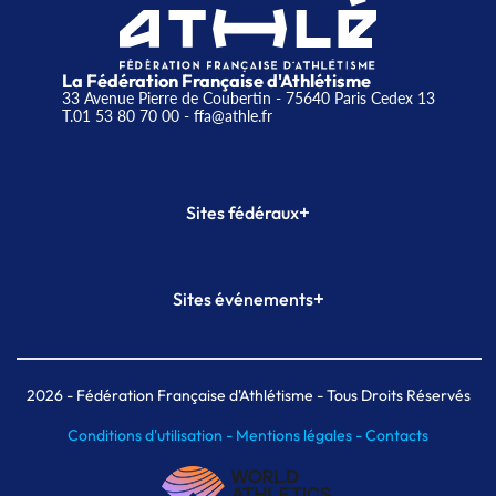
La Fédération Française d'Athlétisme
33 Avenue Pierre de Coubertin - 75640 Paris Cedex 13
T.01 53 80 70 00
- ffa@athle.fr
+
Sites fédéraux
SI-FFA
CALORG
+
Sites événements
Plateforme Formation
Meeting de Paris
Meeting de Paris indoor
MAIF Ekiden de Paris
2026
- Fédération Française d'Athlétisme - Tous Droits Réservés
Conditions d'utilisation -
Mentions légales -
Contacts