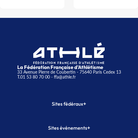
La Fédération Française d'Athlétisme
33 Avenue Pierre de Coubertin - 75640 Paris Cedex 13
T.01 53 80 70 00
- ffa@athle.fr
+
Sites fédéraux
SI-FFA
CALORG
+
Sites événements
Plateforme Formation
Meeting de Paris