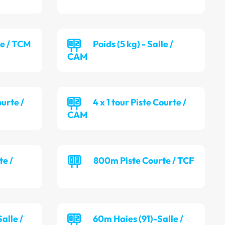
le / TCM
Poids (5 kg) - Salle /
CAM
ourte /
4 x 1 tour Piste Courte /
CAM
te /
800m Piste Courte / TCF
alle /
60m Haies (91)-Salle /