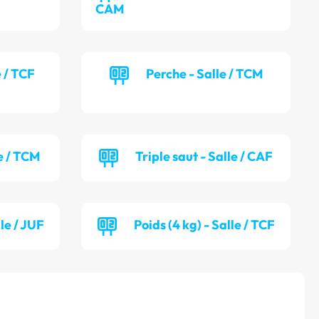
CAM
e / TCF
Perche - Salle / TCM
e / TCM
Triple saut - Salle / CAF
lle / JUF
Poids (4 kg) - Salle / TCF