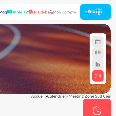
 Mag
Athlé TV
Nos clubs
Mon compte
MENU
Accueil
>
Calendrier
>
Meeting Zone Sud Cjes