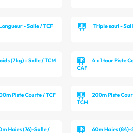
Longueur - Salle / TCF
Triple saut - Sal
oids (7 kg) - Salle / TCM
4 x 1 tour Piste C
CAF
00m Piste Courte / TCF
200m Piste Cour
TCM
0m Haies (76)-Salle /
60m Haies (84)-S