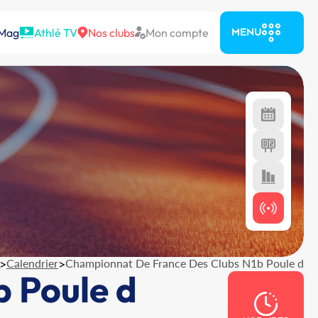
 Mag
Athlé TV
Nos clubs
Mon compte
MENU
>
Calendrier
>
Championnat De France Des Clubs N1b Poule d
 Poule d