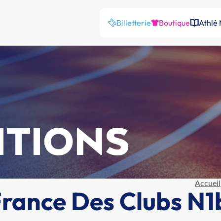
Billetterie
Boutique
Athlé
ITIONS
Accueil
ance Des Clubs N1b