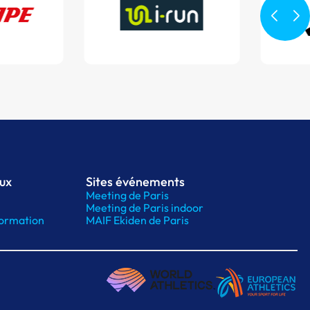
aux
Sites événements
Meeting de Paris
Meeting de Paris indoor
ormation
MAIF Ekiden de Paris