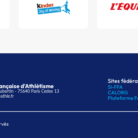
Sites fédér
ançaise d'Athlétisme
SI-FFA
ubertin - 75640 Paris Cedex 13
CALORG
athle.fr
Plateforme F
rvés