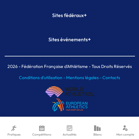
+
Sites fédéraux
SI-FFA
CALORG
+
Sites événements
Plateforme Formation
Meeting de Paris
Meeting de Paris indoor
MAIF Ekiden de Paris
2026
- Fédération Française d'Athlétisme - Tous Droits Réservés
Conditions d'utilisation -
Mentions légales -
Contacts
Pratiques
Compétitions
Actualités
Bilans
Mon compte