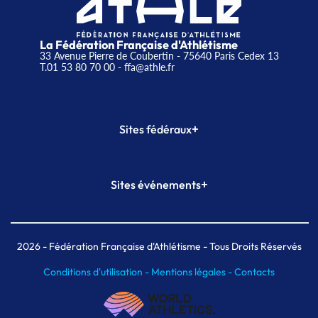
La Fédération Française d'Athlétisme
33 Avenue Pierre de Coubertin - 75640 Paris Cedex 13
T.01 53 80 70 00
- ffa@athle.fr
+
Sites fédéraux
SI-FFA
CALORG
+
Sites événements
Plateforme Formation
Meeting de Paris
Meeting de Paris indoor
MAIF Ekiden de Paris
2026
- Fédération Française d'Athlétisme - Tous Droits Réservés
Conditions d'utilisation -
Mentions légales -
Contacts